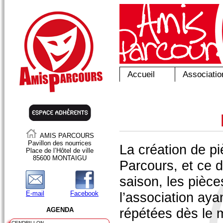
Accueil
Associatio
AMIS PARCOURS
Pavillon des nourrices
La création de pi
Place de l’Hôtel de ville
85600 MONTAIGU
Parcours, et ce d
saison, les pièc
E-mail
Facebook
l’association aya
répétées dès le 
AGENDA
CENDRILLON