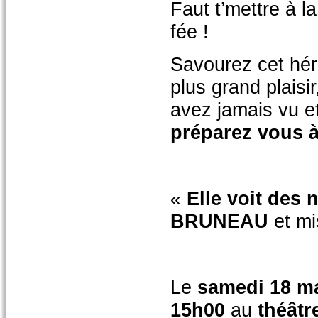
Faut t’mettre à l
fée !
Savourez cet hér
plus grand plais
avez jamais vu e
préparez vous à
«
Elle voit des 
BRUNEAU
et mi
Le
samedi 18 m
15h00
au
théâtr