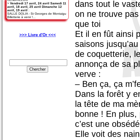
dans tout le vas
>
Vendredi 17 avril, 24 avril Samedi 11
avril, 18 avril, 25 avril Dimanche 12
avril, 19 avril
:
on ne trouve pas 
SALLE DOLIA - St Georges de Montaigu
Billetterie à venir !...
que toi
Et il en fût ainsi
>>> Livre d'Or <<<
saisons jusqu’au 
de coquetterie, le
annonça de sa pl
verve :
– Ben ça, ça m’fe
Dans la forêt y e
la tête de ma mèr
bonne ! En plus, 
c’est une obsédé
Elle voit des nain