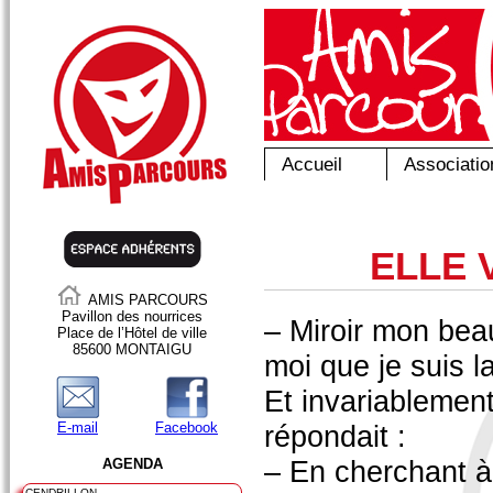
Accueil
Associatio
ELLE 
AMIS PARCOURS
Pavillon des nourrices
– Miroir mon beau
Place de l’Hôtel de ville
85600 MONTAIGU
moi que je suis la
Et invariablement
E-mail
Facebook
répondait :
– En cherchant à
AGENDA
CENDRILLON