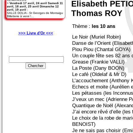
Elisabeth PETI
>
Vendredi 17 avril, 24 avril Samedi 11
avril, 18 avril, 25 avril Dimanche 12
avril, 19 avril
:
Thomas ROY
SALLE DOLIA - St Georges de Montaigu
Billetterie à venir !...
Thème :
les 10 ans
>>> Livre d'Or <<<
Le Noir (Muriel Robin)
Danse de l’Orient (Elisabe
Piou Piou (Chantal GOYA)
Un couple fête ses 82 ans
Grease (Frankie VALLI)
La Poste (Dany BOON)
Le café (Oldelaf & Mr D)
L’accouchement (Anthony
Echecs et moite (Aurélien
Les pétasses (les Inconnus
J’veux un mec (Adrienne 
Quantique de Noël (Alexan
J’ai encore rêvé d’elle (le
Le choix de la robe de mar
BENOIST)
Je ne sais pas choisir (Em