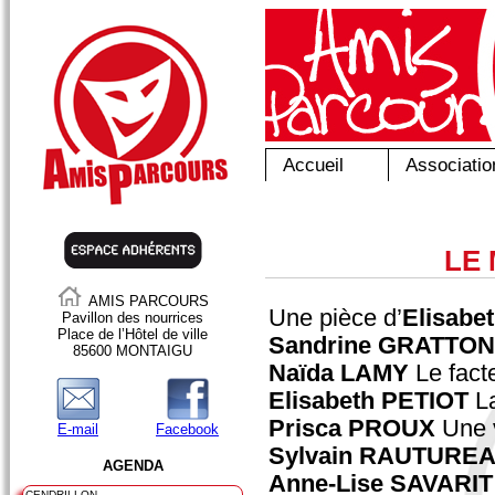
Accueil
Associatio
LE
AMIS PARCOURS
Une pièce d’
Elisabe
Pavillon des nourrices
Place de l’Hôtel de ville
Sandrine GRATTON
85600 MONTAIGU
Naïda LAMY
Le fact
Elisabeth PETIOT
La
Prisca PROUX
Une v
E-mail
Facebook
Sylvain RAUTURE
AGENDA
Anne-Lise SAVARIT
CENDRILLON