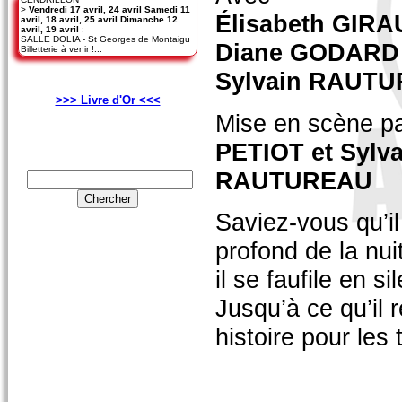
>
Vendredi 17 avril, 24 avril Samedi 11
Élisabeth GIR
avril, 18 avril, 25 avril Dimanche 12
avril, 19 avril
:
SALLE DOLIA - St Georges de Montaigu
Diane GODARD
Billetterie à venir !...
Sylvain RAUT
>>> Livre d'Or <<<
Mise en scène p
PETIOT et Sylva
RAUTUREAU
Saviez-vous qu’il
profond de la nu
il se faufile en 
Jusqu’à ce qu’il
histoire pour les 