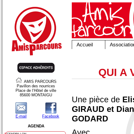
Accueil
Associatio
QUI A 
AMIS PARCOURS
Pavillon des nourrices
Place de l’Hôtel de ville
85600 MONTAIGU
Une pièce de
El
GIRAUD et Dia
E-mail
Facebook
GODARD
AGENDA
Avec
CENDRILLON