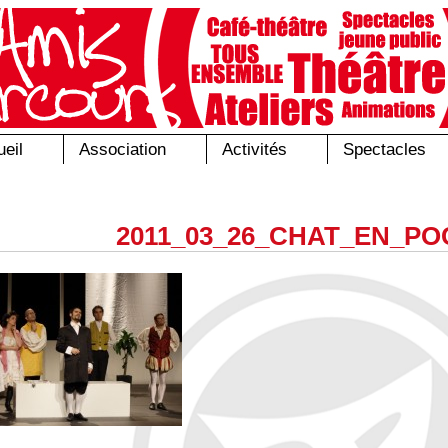
eil
Association
Activités
Spectacles
2011_03_26_CHAT_EN_PO