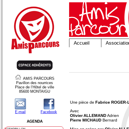
Accueil
Associatio
AMIS PARCOURS
Pavillon des nourrices
Place de l’Hôtel de ville
85600 MONTAIGU
Une pièce de
Fabrice ROGER
Avec
E-mail
Facebook
Olivier ALLEMAND
Adrien
Pierre MICHAUD
Bernard
AGENDA
Mise en scène par
Olivier ALL
CENDRILLON