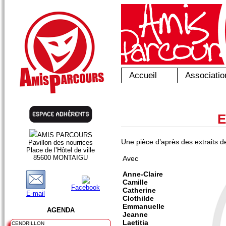
Accueil
Associatio
E
AMIS PARCOURS
Une pièce d’après des extraits 
Pavillon des nourrices
Place de l’Hôtel de ville
85600 MONTAIGU
Avec
Anne-Claire
Camille
Facebook
Catherine
E-mail
Clothilde
Emmanuelle
AGENDA
Jeanne
Laetitia
CENDRILLON