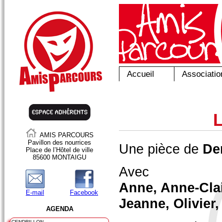
Accueil
Associatio
AMIS PARCOURS
Pavillon des nourrices
Une pièce de
De
Place de l’Hôtel de ville
85600 MONTAIGU
Avec
Anne, Anne-Clai
E-mail
Facebook
Jeanne, Olivier,
AGENDA
CENDRILLON