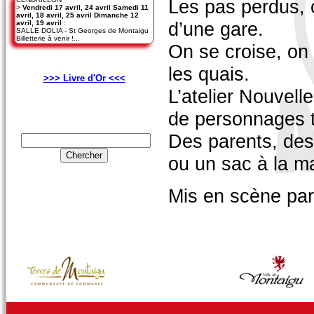
Les pas perdus, 
>
Vendredi 17 avril, 24 avril Samedi 11
avril, 18 avril, 25 avril Dimanche 12
d’une gare.
avril, 19 avril
:
SALLE DOLIA - St Georges de Montaigu
Billetterie à venir !...
On se croise, on 
les quais.
>>> Livre d'Or <<<
L’atelier Nouvel
de personnages t
Des parents, des
ou un sac à la ma
Mis en scène pa