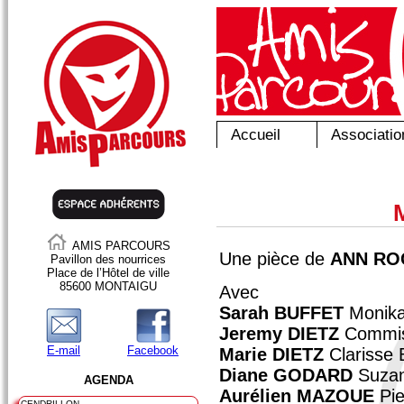
Accueil
Associatio
AMIS PARCOURS
Une pièce de
ANN RO
Pavillon des nourrices
Place de l’Hôtel de ville
85600 MONTAIGU
Avec
Sarah BUFFET
Monika
Jeremy DIETZ
Commis
E-mail
Facebook
Marie DIETZ
Clarisse 
Diane GODARD
Suza
AGENDA
Aurélien MAZOUE
Pie
CENDRILLON