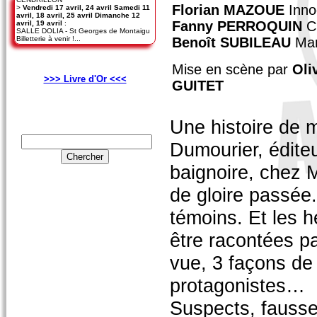
Florian MAZOUE
Inno
>
Vendredi 17 avril, 24 avril Samedi 11
avril, 18 avril, 25 avril Dimanche 12
Fanny PERROQUIN
Ch
avril, 19 avril
:
SALLE DOLIA - St Georges de Montaigu
Billetterie à venir !...
Benoît SUBILEAU
Mar
Mise en scène par
Oli
>>> Livre d'Or <<<
GUITET
Une histoire de 
Dumourier, éditeu
baignoire, chez 
de gloire passée.
témoins. Et les 
être racontées pa
vue, 3 façons de
protagonistes…
Suspects, fausse