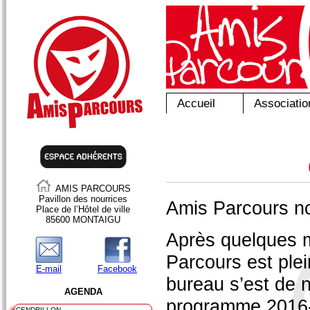
Accueil
Associatio
AMIS PARCOURS
Pavillon des nourrices
Amis Parcours no
Place de l’Hôtel de ville
85600 MONTAIGU
Après quelques m
Parcours est plei
E-mail
Facebook
bureau s’est de n
AGENDA
programme 2016
CENDRILLON