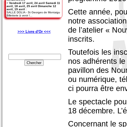
>
Vendredi 17 avril, 24 avril Samedi 11
avril, 18 avril, 25 avril Dimanche 12
Cette année, pour
avril, 19 avril
:
SALLE DOLIA - St Georges de Montaigu
Billetterie à venir !...
notre associatio
de l’atelier « N
>>> Livre d'Or <<<
inscrits.
Toutefois les ins
nos adhérents le
pavillon des Nour
ou numérique, té
ci pourra être en
Le spectacle pour
18 décembre. L’éc
Concernant le sp