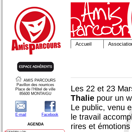
Accueil
Associatio
AMIS PARCOURS
Pavillon des nourrices
Les 22 et 23 Mar
Place de l’Hôtel de ville
85600 MONTAIGU
Thalie
pour un w
Le public, venu e
E-mail
Facebook
le travail accompl
rires et émotions
AGENDA
CENDRILLON