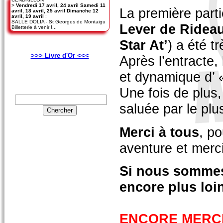
>
Vendredi 17 avril, 24 avril Samedi 11
La première part
avril, 18 avril, 25 avril Dimanche 12
avril, 19 avril
:
SALLE DOLIA - St Georges de Montaigu
Lever de Ridea
Billetterie à venir !...
Star At’
) a été t
>>> Livre d'Or <<<
Après l’entracte,
et dynamique d’
Une fois de plus,
saluée par le pl
Merci à tous
, p
aventure et merc
Si nous sommes
encore plus loin
ENCORE MERCI 