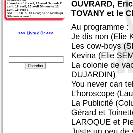
OUVRARD, Eric
>
Vendredi 17 avril, 24 avril Samedi 11
avril, 18 avril, 25 avril Dimanche 12
avril, 19 avril
:
TOVANY et le C
SALLE DOLIA - St Georges de Montaigu
Billetterie à venir !...
Au programme :
>>> Livre d'Or <<<
Je dis non (Elie
Les cow-boys (Sh
Kevina (Elie S
La colonie de va
DUJARDIN)
You never can t
L’horoscope (La
La Publicité (Col
Gérard et Toinett
LAROQUE et Pi
Juste un peu de 